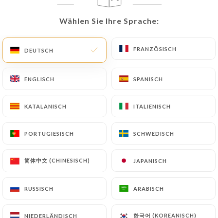
DE
MENÜ
Wählen Sie Ihre Sprache:
Wählen Sie Ihre Sprache:
FRANZÖSISCH
FRANZÖSISCH
DEUTSCH
DEUTSCH
ENGLISCH
ENGLISCH
SPANISCH
SPANISCH
/
START
BEWERTUNGEN
Bewertungen
KATALANISCH
KATALANISCH
ITALIENISCH
ITALIENISCH
PORTUGIESISCH
PORTUGIESISCH
SCHWEDISCH
SCHWEDISCH
简体中文 (CHINESISCH)
简体中文 (CHINESISCH)
JAPANISCH
JAPANISCH
328 Bewertungen auf Uniiti
4.6 / 5
RUSSISCH
RUSSISCH
ARABISCH
ARABISCH
100% echte, überprüfte Bewertungen.
한국어 (KOREANISCH)
한국어 (KOREANISCH)
NIEDERLÄNDISCH
NIEDERLÄNDISCH