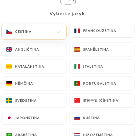
CS
NABÍDKA
Vyberte jazyk:
Vyberte jazyk:
FRANCOUZŠTINA
FRANCOUZŠTINA
ČEŠTINA
ČEŠTINA
ANGLIČTINA
ANGLIČTINA
ŠPANĚLŠTINA
ŠPANĚLŠTINA
/
DOMŮ
RECENZE
Recenze
KATALÁNŠTINA
KATALÁNŠTINA
ITALŠTINA
ITALŠTINA
NĚMČINA
NĚMČINA
PORTUGALŠTINA
PORTUGALŠTINA
简体中文 (ČÍNŠTINA)
简体中文 (ČÍNŠTINA)
ŠVÉDŠTINA
ŠVÉDŠTINA
328 recenze společnosti Uniiti
4.6 / 5
JAPONŠTINA
JAPONŠTINA
RUŠTINA
RUŠTINA
100% skutečné, ověřené recenze.
ARABŠTINA
ARABŠTINA
NIZOZEMŠTINA
NIZOZEMŠTINA