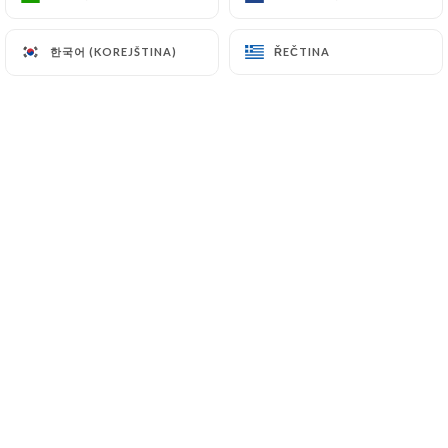
한국어 (KOREJŠTINA)
한국어 (KOREJŠTINA)
ŘEČTINA
ŘEČTINA
Hodnotil uživatel Emmanuelle K.
E
5/5
Un excellent dîner, un joli cadre climatisé
29/06/2026
•
07:31
Hodnotil uživatel Stéphane B.
5/5
Excellent accueil, nourriture généreuse et
de qualité. Je recomamnde
25/06/2026
•
06:51
Hodnotil uživatel Boris E.
B
4/5
Carte originale, salle climatisée, menu