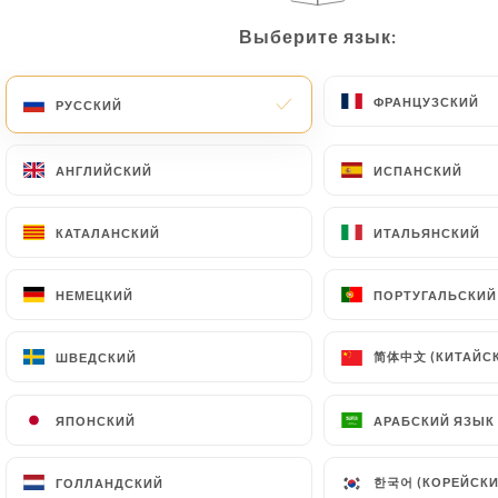
Genépi berger 40%, liqueur verveine 35%, eau de
Выберите язык:
Выберите язык:
vie poire 43%, eau de vie vieille prune 43%, liqueur
framboise 35%
ФРАНЦУЗСКИЙ
ФРАНЦУЗСКИЙ
РУССКИЙ
РУССКИЙ
12.00€
АНГЛИЙСКИЙ
АНГЛИЙСКИЙ
ИСПАНСКИЙ
ИСПАНСКИЙ
Vieille prune de souillac
16.00€
КАТАЛАНСКИЙ
КАТАЛАНСКИЙ
ИТАЛЬЯНСКИЙ
ИТАЛЬЯНСКИЙ
Cognac - camus vsop
14.00€
НЕМЕЦКИЙ
НЕМЕЦКИЙ
ПОРТУГАЛЬСКИЙ
ПОРТУГАЛЬСКИЙ
Cognac - delamain cognac pale & dry xo
简体中文 (КИТАЙСК
简体中文 (КИТАЙСК
ШВЕДСКИЙ
ШВЕДСКИЙ
19.00€
ЯПОНСКИЙ
ЯПОНСКИЙ
АРАБСКИЙ ЯЗЫК
АРАБСКИЙ ЯЗЫК
Cognac - Hennessy Cognac XO
38.00€
한국어 (КОРЕЙСКИ
한국어 (КОРЕЙСКИ
ГОЛЛАНДСКИЙ
ГОЛЛАНДСКИЙ