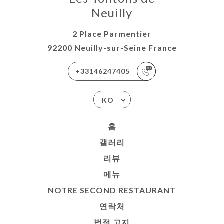
Neuilly
2 Place Parmentier
92200 Neuilly-sur-Seine France
+33146247405
KO
홈
갤러리
리뷰
메뉴
NOTRE SECOND RESTAURANT
연락처
법적 고지