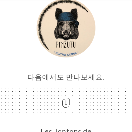
하기
러리
뷰
뉴
E
ND
URANT
다음에서도 만나보세요.
락처
Les Tontons de