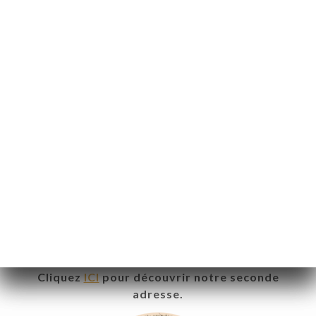
Pinzutu
Prolongez l’expérience et laissez-vous tenter par
notre second restaurant.
Même passion pour la cuisine, même exigence de
qualité, dans une ambiance différente mais
toujours conviviale.
Cliquez
ICI
pour découvrir notre seconde
adresse.