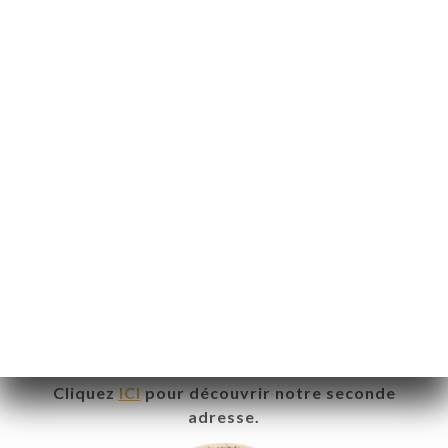
Pinzutu
Prolongez l’expérience et laissez-vous tenter par
notre second restaurant.
Même passion pour la cuisine, même exigence de
qualité, dans une ambiance différente mais
toujours conviviale.
Cliquez
ICI
pour découvrir notre seconde
adresse.