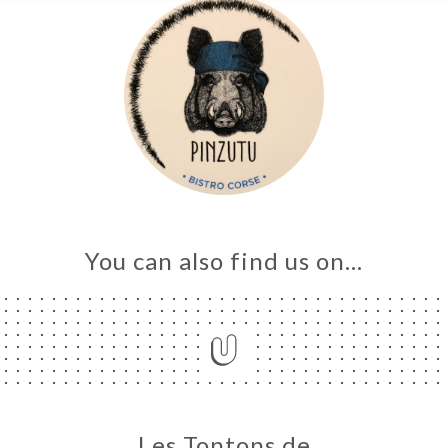
ME
OK
LERY
IEWS
NU
E
ND
URANT
You can also find us on…
TACT
Les Tontons de