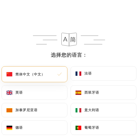
moment d’exception. Laissez-vous
séduire par cette adresse au charme
intemporel, où l’on cultive autant
l’excellence que la convivialité.
选择您的语言：
选择您的语言：
餐厅简介
法语
法语
简体中文（中文）
简体中文（中文）
Les Tontons de Neuilly
:
英语
英语
西班牙语
西班牙语
Situé au cœur de la nouvelle place
加泰罗尼亚语
加泰罗尼亚语
意大利语
意大利语
Parmentier de Neuilly-sur-Seine, *Les
Tontons de Neuilly* est un restaurant
德语
德语
葡萄牙语
葡萄牙语
proposant une cuisine bistronomique,