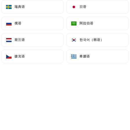
une fusion entre tradition et
瑞典语
瑞典语
日语
日语
modernité. Ce lieu unique se distingue
par son ambiance chaleureuse et
俄语
俄语
阿拉伯语
阿拉伯语
décontractée, avec sa grande terrasse,
tout en offrant une expérience de
荷兰语
荷兰语
한국어（韩语）
한국어（韩语）
qualité.
捷克语
捷克语
希腊语
希腊语
Au
*Tontons de Neuilly*
, la bistronomie
est mise en avant avec une cuisine
raffinée mais accessible.
Le chef
sélectionne des produits frais et de
saison, privilégiant les producteurs
locaux pour garantir des saveurs
authentiques et un respect des
traditions culinaires françaises.