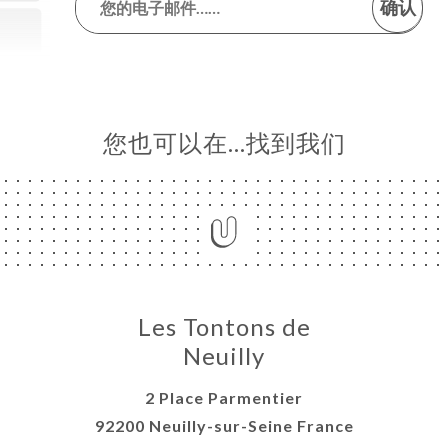
确认
您也可以在…找到我们
Les Tontons de
Neuilly
2 Place Parmentier
92200 Neuilly-sur-Seine France