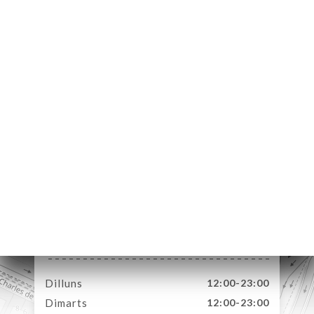
ICI
RVAR
ERIA
ENYES
RTA
E
ND
URANT
2 Place Parmentier
ACTAR
92200 Neuilly-sur-
Seine France
Dilluns
12:00-23:00
Dimarts
12:00-23:00