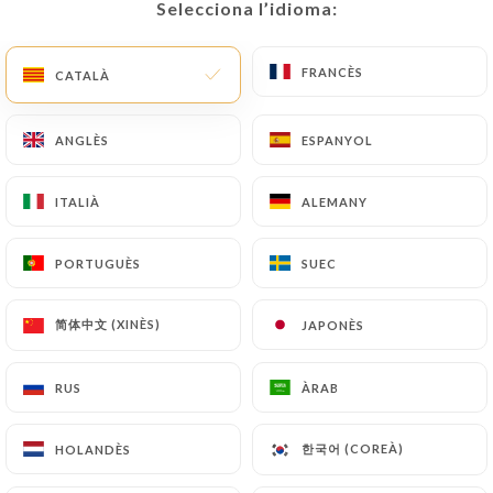
Selecciona l’idioma:
Selecciona l’idioma:
CA
MENÚ
FRANCÈS
FRANCÈS
CATALÀ
CATALÀ
ANGLÈS
ANGLÈS
ESPANYOL
ESPANYOL
/
INICI
CONTACTAR
ITALIÀ
ITALIÀ
ALEMANY
ALEMANY
Contactar
PORTUGUÈS
PORTUGUÈS
SUEC
SUEC
简体中文 (XINÈS)
简体中文 (XINÈS)
JAPONÈS
JAPONÈS
RUS
RUS
ÀRAB
ÀRAB
Les Tontons de Neuilly
한국어 (COREÀ)
한국어 (COREÀ)
HOLANDÈS
HOLANDÈS